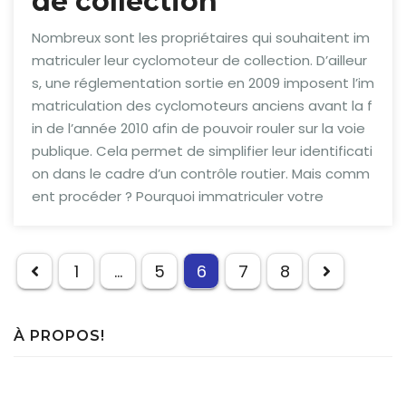
de collection
Nombreux sont les propriétaires qui souhaitent im
matriculer leur cyclomoteur de collection. D’ailleur
s, une réglementation sortie en 2009 imposent l’im
matriculation des cyclomoteurs anciens avant la f
in de l’année 2010 afin de pouvoir rouler sur la voie
publique. Cela permet de simplifier leur identificati
on dans le cadre d’un contrôle routier. Mais comm
ent procéder ? Pourquoi immatriculer votre
Pagination
1
…
5
6
7
8
des
publications
À PROPOS!