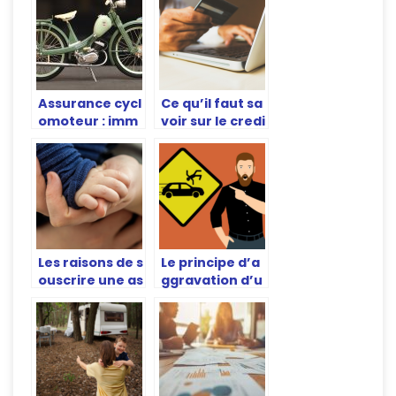
des constructe
et tous risques
urs
Assurance cycl
Ce qu’il faut sa
omoteur : imm
voir sur le credi
atriculer son cy
t a la consomm
clo de collectio
ation
n
Les raisons de s
Le principe d’a
ouscrire une as
ggravation d’u
surance-vie
n prejudice suit
e a un accident
de la route