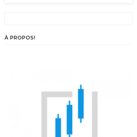
tracteur non a
ance pour trav
gricole
ailleurs frontali
ers
À PROPOS!