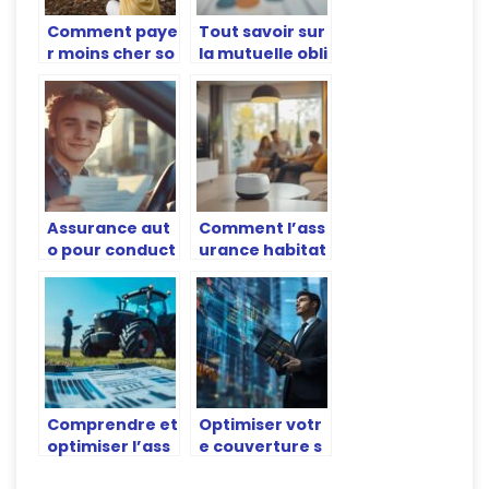
Comment paye
Tout savoir sur
r moins cher so
la mutuelle obli
n assurance po
gatoire pour le
ur camping car
s salariés en cd
?
d
Assurance aut
Comment l’ass
o pour conduct
urance habitat
eurs novices : 5
ion vous prote
conseils pour r
ge contre le vol
éduire sa prim
: le guide compl
e d’assurance
et du locataire
Comprendre et
Optimiser votr
optimiser l’ass
e couverture s
urance pour un
anté et prévoy